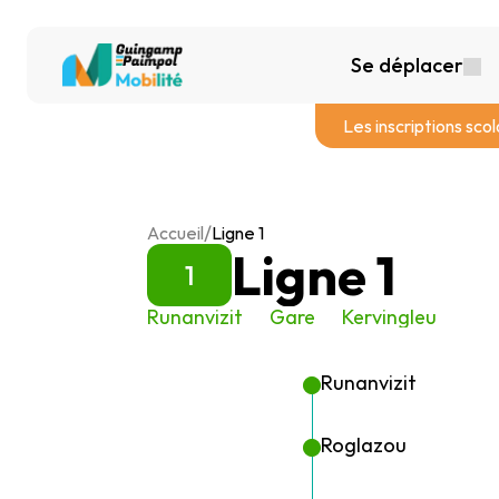
Se déplacer
Les inscriptions sco
/
Accueil
Ligne 1
Ligne 1
1
Runanvizit
Gare
Kervingleu
Runanvizit
Roglazou