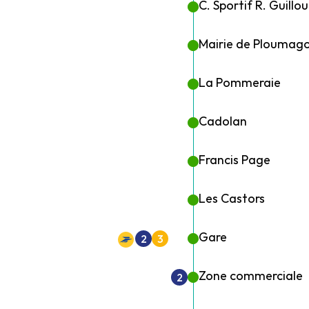
C. Sportif R. Guillou
Mairie de Ploumag
La Pommeraie
Cadolan
Francis Page
Les Castors
Gare
2
3
Zone commerciale
2