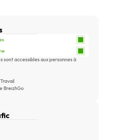
s
es 
gne
es sont accessibles aux personnes à 
e
Travail
e BreizhGo
fic