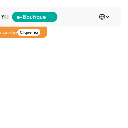
Select Language
e-Boutique
 ?
 veuillez
Cliquer ici