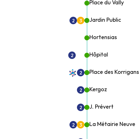
Place du Vally
Jardin Public
2
3
Hortensias
Hôpital
2
Place des Korrigans
2
Kergoz
2
J. Prévert
2
La Métairie Neuve
2
3