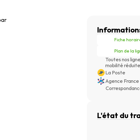
oar
Information
Fiche horair
Plan de la li
Toutes nos lign
mobilité réduit
La Poste
Agence France 
Correspondanc
L'état du tra