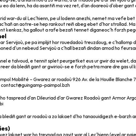
 eo da lenn, ha da asantiñ ma vez ret, d'an doareoù d'ober gant 
id war-du al Lec'hienn, pe ul lodenn anezhi, nemet ma vefe bet r
'hañ an aotre-se hep rankout reiñ abeg ebet d'hor strollad. Ma
nt kenkaz, ha gallout a rafe bezañ tennet diganeoc'h forzh pego
el
 ar Servijoù, pe pa implijit hor rouedadoù treuzdoug, e c'hallomp
moned d'un nebeud Servijoù a c'hall bezañ dindan amod ho feursa
nel e talvoud, e tennit splet peurgetket eus ur gwir da welet, d
 reer da blediñ gant ar gwirioù-se e forzh petra mare dre gas ul l
impol Mobilité – Gwarez ar roadoù 926 Av. de la Houille Blanc
l : contact@guingamp-paimpol.bzh
 ho taspread d'an Dileuriad d'ar Gwarez Roadoù gant Armor Argoa
bi
blediñ gant ar roadoù a zo lakaet d'ho tanaouidigezh e-barzh 
ies)
a vez lakaet war ho trevnad pa zavit war al Lec'hienn (evel ar pa