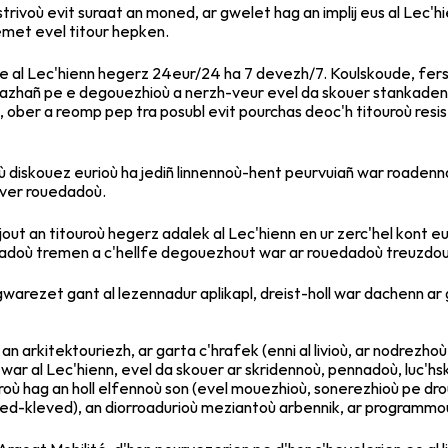
rivoù evit suraat an moned, ar gwelet hag an implij eus al Lec'hi
emet evel titour hepken.
 al Lec'hienn hegerz 24eur/24 ha 7 devezh/7. Koulskoude, ferson
ebazhañ pe e degouezhioù a nerzh-veur evel da skouer stankaden
ober a reomp pep tra posubl evit pourchas deoc'h titouroù resis
où diskouez eurioù ha jediñ linnennoù-hent peurvuiañ war roaden
ver rouedadoù.
ijout an titouroù hegerz adalek al Lec'hienn en ur zerc'hel kont e
où tremen a c'hellfe degouezhout war ar rouedadoù treuzdoug
warezet gant al lezennadur aplikapl, dreist-holl war dachenn ar 
an arkitektouriezh, ar garta c'hrafek (enni al livioù, ar nodrezh
 war al Lec'hienn, evel da skouer ar skridennoù, pennadoù, luc'
où hag an holl elfennoù son (evel mouezhioù, sonerezhioù pe drou
ed-kleved), an diorroadurioù meziantoù arbennik, ar programmoù