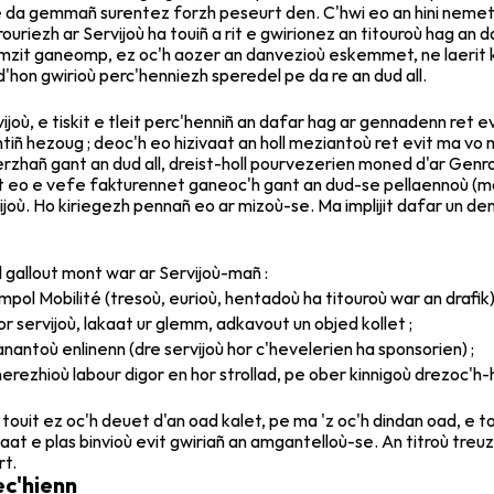
da gemmañ surentez forzh peseurt den. C'hwi eo an hini nemetañ 
iezh ar Servijoù ha touiñ a rit e gwirionez an titouroù hag an d
 gomzit ganeomp, ez oc'h aozer an danvezioù eskemmet, ne laerit ket
d'hon gwirioù perc'henniezh speredel pe da re an dud all.
vijoù, e tiskit e tleit perc'henniñ an dafar hag ar gennadenn ret e
 hezoug ; deoc'h eo hizivaat an holl meziantoù ret evit ma vo ma
rzhañ gant an dud all, dreist-holl pourvezerien moned d'ar Gen
llout eo e vefe fakturennet ganeoc'h gant an dud-se pellaennoù (
joù. Ho kiriegezh pennañ eo ar mizoù-se. Ma implijit dafar un den a
l gallout mont war ar Servijoù-mañ :
l Mobilité (tresoù, eurioù, hentadoù ha titouroù war an drafik) 
 servijoù, lakaat ur glemm, adkavout un objed kollet ;
antoù enlinenn (dre servijoù hor c'hevelerien ha sponsorien) ;
nerezhioù labour digor en hor strollad, pe ober kinnigoù drezoc'h
e touit ez oc'h deuet d'an oad kalet, pe ma 'z oc'h dindan oad, e t
aat e plas binvioù evit gwiriañ an amgantelloù-se. An titroù treuz
rt.
ec'hienn