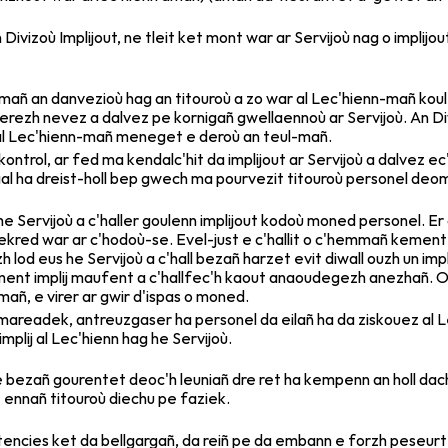
ivizoù Implijout, ne tleit ket mont war ar Servijoù nag o implijout
ñ an danvezioù hag an titouroù a zo war al Lec'hienn-mañ koulz
rezh nevez a dalvez pe kornigañ gwellaennoù ar Servijoù. An Div
al Lec'hienn-mañ meneget e deroù an teul-mañ.
trol, ar fed ma kendalc'hit da implijout ar Servijoù a dalvez ec'h
al ha dreist-holl bep gwech ma pourvezit titouroù personel deo
he Servijoù a c'haller goulenn implijout kodoù moned personel. E
 sekred war ar c'hodoù-se. Evel-just e c'hallit o c'hemmañ kement
lod eus he Servijoù a c'hall bezañ harzet evit diwall ouzh un imp
ent implij maufent a c'hallfec'h kaout anaoudegezh anezhañ. O
mañ, e virer ar gwir d'ispas o moned.
areadek, antreuzgaser ha personel da eilañ ha da ziskouez al Le
implij al Lec'hienn hag he Servijoù.
allfe bezañ gourentet deoc'h leuniañ dre ret ha kempenn an holl da
ennañ titouroù diechu pe faziek.
nsistencies ket da bellgargañ, da reiñ pe da embann e forzh peseur