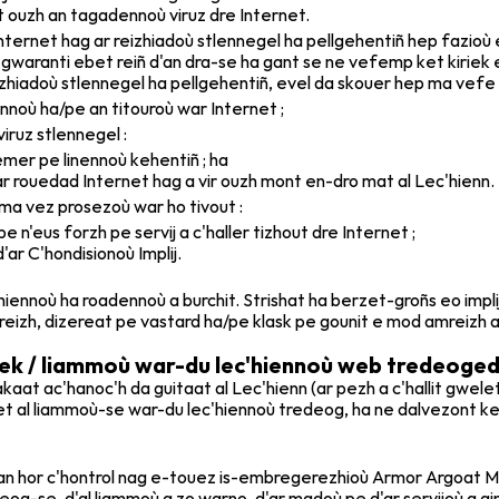
ouzh an tagadennoù viruz dre Internet.
nternet hag ar reizhiadoù stlennegel ha pellgehentiñ hep fazioù e
aranti ebet reiñ d'an dra-se ha gant se ne vefemp ket kiriek e
izhiadoù stlennegel ha pellgehentiñ, evel da skouer hep ma vefe
nnoù ha/pe an titouroù war Internet ;
iruz stlennegel :
mer pe linennoù kehentiñ ; ha
ar rouedad Internet hag a vir ouzh mont en-dro mat al Lec'hienn.
 ma vez prosezoù war ho tivout :
e n'eus forzh pe servij a c'haller tizhout dre Internet ;
ar C'hondisionoù Implij.
'hiennoù ha roadennoù a burchit. Strishat ha berzet-groñs eo impl
amreizh, dizereat pe vastard ha/pe klask pe gounit e mod amreizh
k / liammoù war-du lec'hiennoù web tredeoge
akaat ac'hanoc'h da guitaat al Lec'hienn (ar pezh a c'hallit gwelet
get al liammoù-se war-du lec'hiennoù tredeog, ha ne dalvezont ke
n hor c'hontrol nag e-touez is-embregerezhioù Armor Argoat Mobi
og-se, d'al liammoù a zo warno, d'ar madoù pe d'ar servijoù a gi