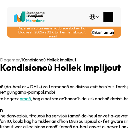
Select Language
Digeriñ a ra an enskrivadurioù skol evit ar 
Klikañ amañ
bloavezh 2026-2027. Evit em emskrizañ, 
lennit
/
Degemer
Kondisionoù Hollek implijout
Kondisionoù Hollek implijout
ñ (da-heul ar « DHI ») zo termenañ an divizoù evit ha n'eus forzh
net 
guingamp-paimpol.mobi
 zo hegerz 
amañ
, hag a aotren ac'hanoc'h da ziskoachañ dreist-hol
nn
us he danvezioù, titouroù ha servijoù (amañ da-heul anvet a-gevret
d'an IU, koulz hag ho tiskleriañ d'hon Divizoù Ispisial a-fet gware
 tizhout war al lec'hienn 
amañ
) (amañ da-heul anvet a-gevret an « 