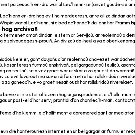
lennet pa zeuoc'h en-dro war al Lec'hienn-se (anvet goude-se ar « 
 Lec'hienn en-dro hag evit ho merdeerezh, ar re all zo dindan aotr
Wispid war al Lec'hienn, ni a bed ac'hanoc'h da lenn hor Framm Isp
 hag archivañ
o termenet amañ dindan, e stern ar Servijoù, ar reolennoù a den
ag o zalvoudegezh-prouiñ. An divizoù da-heul a ya d'ober kenemgl
zhiadoù keleier, gant doujañs d'ar reolennoù anavezet war dachenn
kasanterezh furmoù enskrivañ, pellgargadurioù teulioù, asantad
hag an teulioù-se a vez graet war ur skor a zo gouest da waranti
 zo evit lavarout ma sav un diforc'h etre hor rollskridoù niverel
 a zo ganeoc'h, e vo graet nesañ ouzh hor rollskridoù niverelaet.
bevezer » e ster al lezenn hag ar jurisprudence, e c'hallit mont e
 gas ur post-el d'hor servij prantidi d'an chomlec'h-mañ : cont
orfemp d'ho klemm, e c'hallit mont e darempred gant ar mediato
un dre hanterouriezh internet en ur bellgargañ ar furmuler reked