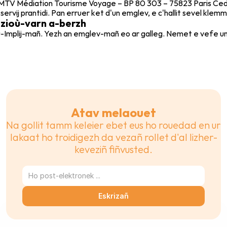
 MTV Médiation Tourisme Voyage – BP 80 303 – 75823 Paris Cedex
rvij prantidi. Pan erruer ket d'un emglev, e c'hallit sevel klemm 
ezioù-varn a-berzh
ù-Implij-mañ. Yezh an emglev-mañ eo ar galleg. Nemet e vefe un 
Atav melaouet
Na gollit tamm keleier ebet eus ho rouedad en ur 
lakaat ho troidigezh da vezañ rollet d'al lizher-
keveziñ fiñvusted.
Eskrizañ