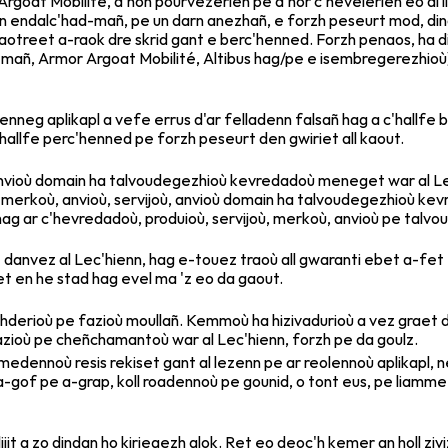
oat Mobilité, d'hon pourvezerien pe d'hor c'hevelerien eo al 
t an endalc'had-mañ, pe un darn anezhañ, e forzh peseurt mod, di
otreet a-raok dre skrid gant e berc'henned. Forzh penaos, ha d
añ, Armor Argoat Mobilité, Altibus hag/pe e isembregerezhioù),
zenneg aplikapl a vefe errus d'ar felladenn falsañ hag a c'hallfe 
 c'hallfe perc'henned pe forzh peseurt den gwiriet all kaout.
 anvioù domain ha talvoudegezhioù kevredadoù meneget war al L
merkoù, anvioù, servijoù, anvioù domain ha talvoudegezhioù kev
ag ar c'hevredadoù, produioù, servijoù, merkoù, anvioù pe talv
danvez al Lec'hienn, hag e-touez traoù all gwaranti ebet a-fet 
kaet en he stad hag evel ma 'z eo da gaout.
eizhderioù pe fazioù moullañ. Kemmoù ha hizivadurioù a vez graet d
zioù pe cheñchamantoù war al Lec'hienn, forzh pe da goulz.
edennoù resis rekiset gant al lezenn pe ar reolennoù aplikapl
of pe a-grap, koll roadennoù pe gounid, o tont eus, pe liammet 
jit a zo dindan ho kiriegezh glok. Ret eo deoc'h kemer an holl ziv