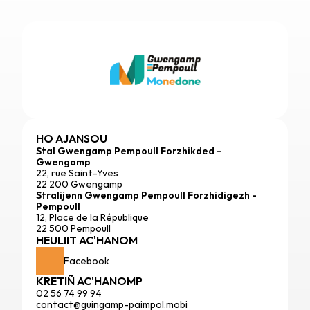
HO AJANSOU
Stal Gwengamp Pempoull Forzhikded - 
Gwengamp
22, rue Saint-Yves
22 200 Gwengamp
Stralijenn Gwengamp Pempoull Forzhidigezh - 
Pempoull
12, Place de la République
22 500 Pempoull
HEULIIT AC'HANOM
Facebook
KRETIÑ AC'HANOMP
02 56 74 99 94
contact@guingamp-paimpol.mobi