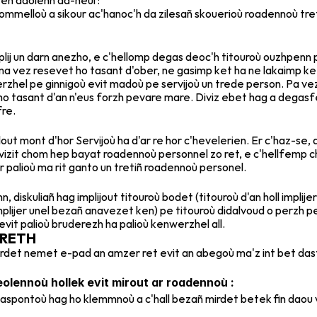
en daolenn da-heul :
ommelloù a sikour ac'hanoc'h da zilesañ skouerioù roadennoù tr
lij un darn anezho, e c'hellomp degas deoc'h titouroù ouzhpenn 
 ma vez resevet ho tasant d'ober, ne gasimp ket ha ne lakaimp k
zhel pe ginnigoù evit madoù pe servijoù un trede person. Pa vez 
 ho tasant d'an n'eus forzh pevare mare. Diviz ebet hag a degasf
re.
ut mont d'hor Servijoù ha d'ar re hor c'hevelerien. Er c'haz-se, a
izit chom hep bayat roadennoù personnel zo ret, e c'hellfemp c
r palioù ma rit ganto un tretiñ roadennoù personel.
diskuliañ hag implijout titouroù bodet (titouroù d'an holl implij
plijer unel bezañ anavezet ken) pe titouroù didalvoud o perzh pe
vit palioù bruderezh ha palioù kenwerzhel all.
RRETH
rdet nemet e-pad an amzer ret evit an abegoù ma'z int bet das
eolennoù hollek evit mirout ar roadennoù :
aspontoù hag ho klemmnoù a c'hall bezañ mirdet betek fin daou