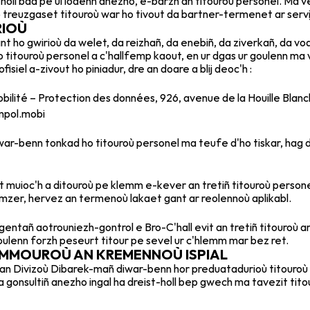
oll bad pe ul lodenn anezho, e-barzh an titouroù personel. Ma ve
treuzgaset titouroù war ho tivout da bartner-termenet ar servi
RIOÙ
nt ho gwirioù da welet, da reizhañ, da enebiñ, da ziverkañ, da vo
o titouroù personel a c'hallfemp kaout, en ur dgas ur goulenn ma 
siel a-zivout ho piniadur, dre an doare a blij deoc'h :
mobilité – Protection des données, 926, avenue de la Houille 
mpol.mobi
iwar-benn tonkad ho titouroù personel ma teufe d'ho tiskar, hag d
t muioc'h a ditouroù pe klemm e-kever an tretiñ titouroù persone
mzer, hervez an termenoù lakaet gant ar reolennoù aplikabl.
entañ aotrouniezh-gontrol e Bro-C'hall evit an tretiñ titouroù a
 goulenn forzh peseurt titour pe sevel ur c'hlemm mar bez ret.
EMMOUROÙ AN KREMENNOÙ ISPIAL
 an Divizoù Dibarek-mañ diwar-benn hor preduatadurioù titouroù
 gonsultiñ anezho ingal ha dreist-holl bep gwech ma tavezit tit