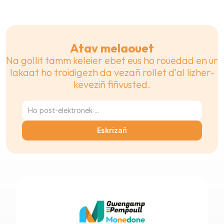
Atav melaouet
Na gollit tamm keleier ebet eus ho rouedad en ur 
lakaat ho troidigezh da vezañ rollet d'al lizher-
keveziñ fiñvusted.
Eskrizañ