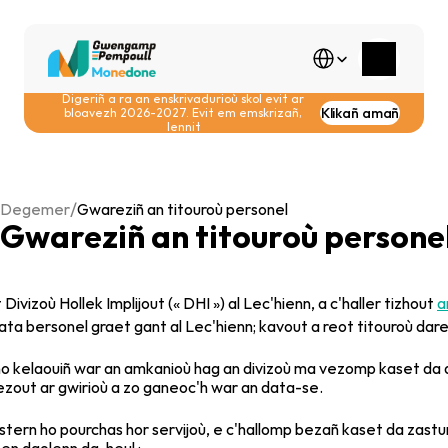
Select Language
Digeriñ a ra an enskrivadurioù skol evit ar 
Klikañ amañ
bloavezh 2026-2027. Evit em emskrizañ, 
lennit
/
Degemer
Gwareziñ an titouroù personel
Gwareziñ an titouroù persone
vizoù Hollek Implijout (« DHI ») al Lec'hienn, a c'haller tizhout 
a
data bersonel graet gant al Lec'hienn; kavout a reot titouroù d
ho kelaouiñ war an amkanioù hag an divizoù ma vezomp kaset da dr
ezout ar gwirioù a zo ganeoc'h war an data-se.
tern ho pourchas hor servijoù, e c'hallomp bezañ kaset da zastum