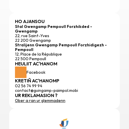
HO AJANSOU
Stal Gwengamp Pempoull Forzhikded - 
Gwengamp
22, rue Saint-Yves
22 200 Gwengamp
Stralijenn Gwengamp Pempoull Forzhidigezh - 
Pempoull
12, Place de la République
22 500 Pempoull
HEULIIT AC'HANOM
Facebook
KRETIÑ AC'HANOMP
02 56 74 99 94
contact@guingamp-paimpol.mobi
UR REKLAMASION ?
Ober a ran ur glemmadenn