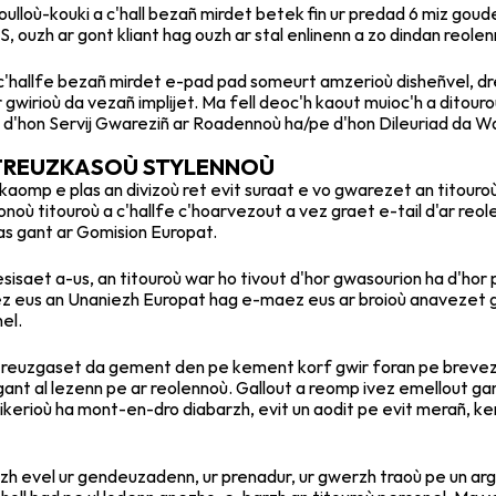
oulloù-kouki a c'hall bezañ mirdet betek fin ur predad 6 miz go
S, ouzh ar gont kliant hag ouzh ar stal enlinenn a zo dindan reo
'hallfe bezañ mirdet e-pad pad someurt amzerioù disheñvel, drei
 gwirioù da vezañ implijet. Ma fell deoc'h kaout muioc'h a ditour
ivañ d'hon Servij Gwareziñ ar Roadennoù ha/pe d'hon Dileuriad da W
 TREUZKASOÙ STYLENNOÙ
lakaomp e plas an divizoù ret evit suraat e vo gwarezet an titour
où titouroù a c'hallfe c'hoarvezout a vez graet e-tail d'ar reolen
s gant ar Gomision Europat.
esisaet a-us, an titouroù war ho tivout d'hor gwasourion ha d'hor p
 eus an Unaniezh Europat hag e-maez eus ar broioù anavezet g
el.
ñ treuzgaset da gement den pe kement korf gwir foran pe brevez,
ant al lezenn pe ar reolennoù. Gallout a reomp ivez emellout gant
itikerioù ha mont-en-dro diabarzh, evit un aodit pe evit merañ, 
 evel ur gendeuzadenn, ur prenadur, ur gwerzh traoù pe un arge