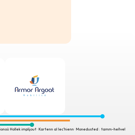
ionoù Hollek implijout
 · 
Kartenn al lec'hienn
 · 
Monedusted : tamm-heñvel