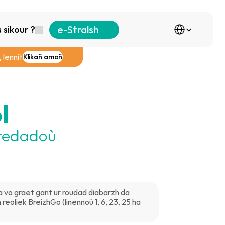
Select Language
e-Stralsh
sikour ?
 lennit
Klikañ amañ
l
 redadoù
a vo graet gant ur roudad diabarzh da 
oliek BreizhGo (linennoù 1, 6, 23, 25 ha 