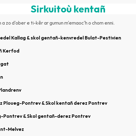
Sirkuitoù kentañ
an a zo d'ober e ti-kêr ar gumun m'emaoc'h o chom enni.
del Kallag & skol gentañ-kenvredel Bulat-Pestivien
ñ Kerfod
rgat
an
Plandrenv
z Ploueg-Pontrev & Skol kentañ derez Pontrev
-Pontrev & Skol gentañ-derez Pontrev
ont-Melvez