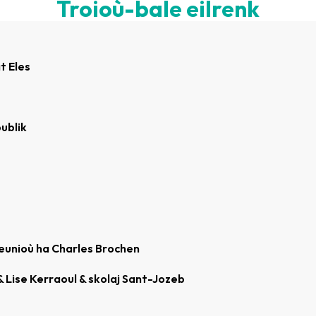
Troioù-bale eilrenk
t Eles
ublik
teunioù ha Charles Brochen
Lise Kerraoul & skolaj Sant-Jozeb