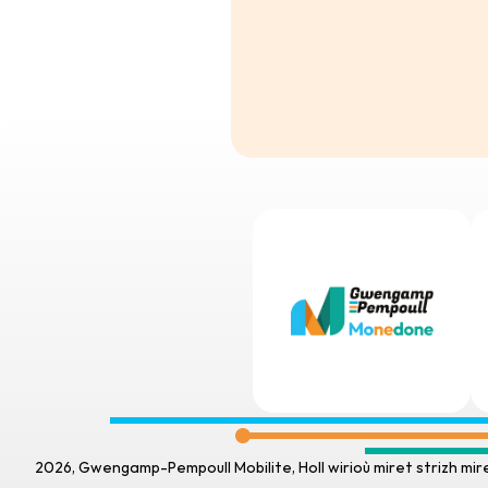
2026, Gwengamp-Pempoull Mobilite, Holl wirioù miret strizh mire