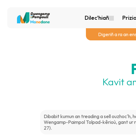
Dilec'hiañ
Prizi
Digeriñ a ra an en
Kavit a
Dibabit kumun an treading a sell ouzhoc'h, 
Wengamp-Paimpol Tolpad-kêrioù, gant ur roud
27).