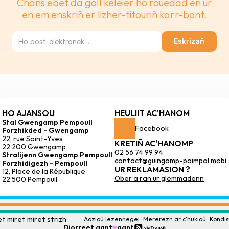
Chañs ebet da goll keleier ho rouedad en ur
en em enskriñ er lizher-titouriñ karr-bont.
Eskrizañ
HO AJANSOU
HEULIIT AC'HANOM
Stal Gwengamp Pempoull 
Facebook
Forzhikded - Gwengamp
22, rue Saint-Yves
KRETIÑ AC'HANOMP
22 200 Gwengamp
02 56 74 99 94
Stralijenn Gwengamp Pempoull 
contact@guingamp-paimpol.mobi
Forzhidigezh - Pempoull
UR REKLAMASION ?
12, Place de la République
Ober a ran ur glemmadenn
22 500 Pempoull
t miret miret strizh
Aozioù lezennegel
 · 
Mererezh ar c'hukioù
 · 
Kondis
Diorreet gant
gant