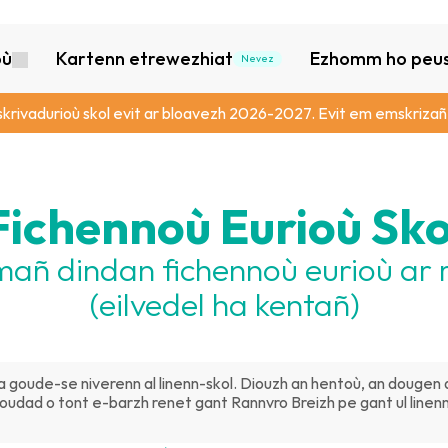
où
Kartenn etrewezhiat
Ezhomm ho peus 
Nevez
skrivadurioù skol evit ar bloavezh 2026-2027. Evit em emskrizañ,
Fichennoù Eurioù Sko
mañ dindan fichennoù eurioù ar
(eilvedel ha kentañ)
ha goude-se niverenn al linenn-skol. Diouzh an hentoù, an dougen 
ad o tont e-barzh renet gant Rannvro Breizh pe gant ul linenn re