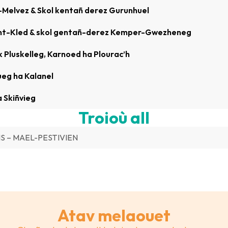
Melvez & Skol kentañ derez Gurunhuel
nt-Kled & skol gentañ-derez Kemper-Gwezheneg
 Pluskelleg, Karnoed ha Plourac’h
ueg ha Kalanel
a Skiñvieg
Troioù all
AIS – MAEL-PESTIVIEN
Atav melaouet