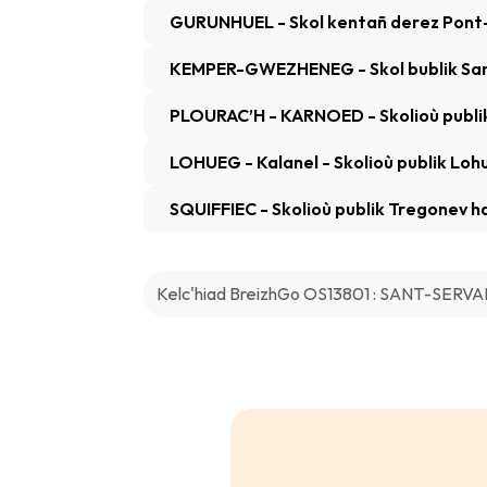
GURUNHUEL - Skol kentañ derez Pont-
KEMPER-GWEZHENEG - Skol bublik Sa
PLOURAC’H - KARNOED - Skolioù publik
LOHUEG - Kalanel - Skolioù publik Loh
SQUIFFIEC - Skolioù publik Tregonev h
Kelc'hiad BreizhGo OS13801 : SANT-SERV