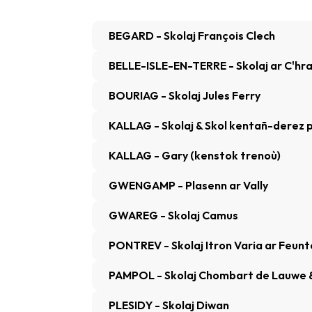
BEGARD - Skolaj François Clech
BELLE-ISLE-EN-TERRE - Skolaj ar C'hra
BOURIAG - Skolaj Jules Ferry
KALLAG - Skolaj & Skol kentañ-derez p
KALLAG - Gary (kenstok trenoù)
GWENGAMP - Plasenn ar Vally
GWAREG - Skolaj Camus
PONTREV - Skolaj Itron Varia ar Feun
PAMPOL - Skolaj Chombart de Lauwe & 
PLESIDY - Skolaj Diwan