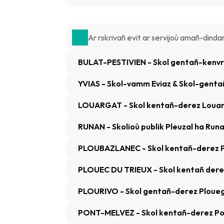
Ar rskrivañ evit ar servijoù amañ-dind
BULAT-PESTIVIEN - Skol gentañ-kenvre
YVIAS - Skol-vamm Eviaz & Skol-genta
LOUARGAT - Skol kentañ-derez Loua
RUNAN - Skolioù publik Pleuzal ha Run
PLOUBAZLANEC - Skol kentañ-derez 
PLOUEC DU TRIEUX - Skol kentañ dere
PLOURIVO - Skol gentañ-derez Ploueg
PONT-MELVEZ - Skol kentañ-derez P