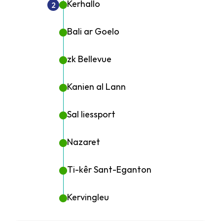
Kerhallo
2
Bali ar Goelo
zk Bellevue
Kanien al Lann
Sal liessport
Nazaret
Ti-kêr Sant-Eganton
Kervingleu