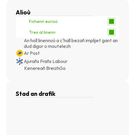
Alioù
Fichenn eurioù
Tres al linenn
An holl linennoù a c'hall bezañ implijet gant an 
dud digor o moutelezh
Ar Post
Ajurañs Frañs Labour
Kenereañ BreizhGo
Stad an drafik