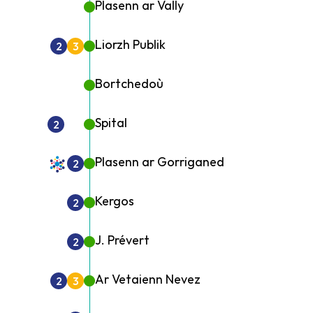
Plasenn ar Vally
Liorzh Publik
2
3
Bortchedoù
Spital
2
Plasenn ar Gorriganed
2
Kergos
2
J. Prévert
2
Ar Vetaienn Nevez
2
3