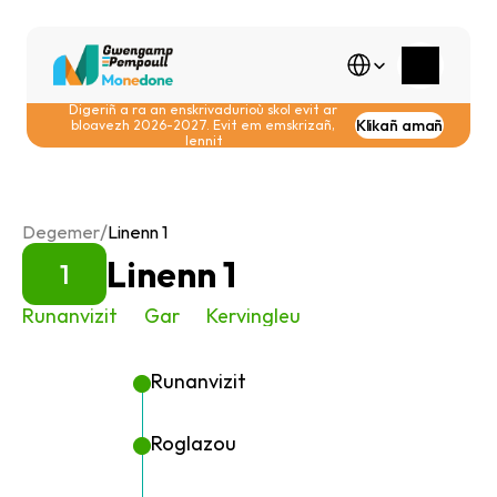
Select Language
Digeriñ a ra an enskrivadurioù skol evit ar 
Klikañ amañ
bloavezh 2026-2027. Evit em emskrizañ, 
lennit
/
Degemer
Linenn 1
Linenn 1
1
Runanvizit
Gar
Kervingleu
Runanvizit
Roglazou