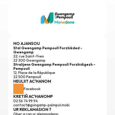
HO AJANSOU
Stal Gwengamp Pempoull Forzhikded - 
Gwengamp
22, rue Saint-Yves
22 200 Gwengamp
Stralijenn Gwengamp Pempoull Forzhidigezh - 
Pempoull
12, Place de la République
22 500 Pempoull
HEULIIT AC'HANOM
Facebook
KRETIÑ AC'HANOMP
02 56 74 99 94
contact@guingamp-paimpol.mobi
UR REKLAMASION ?
Ober a ran ur glemmadenn