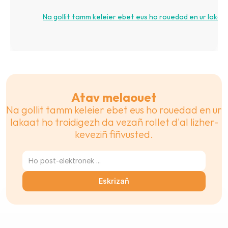
Na gollit tamm keleier ebet eus ho rouedad en ur lakaat 
Atav melaouet
Na gollit tamm keleier ebet eus ho rouedad en ur 
lakaat ho troidigezh da vezañ rollet d'al lizher-
keveziñ fiñvusted.
Eskrizañ