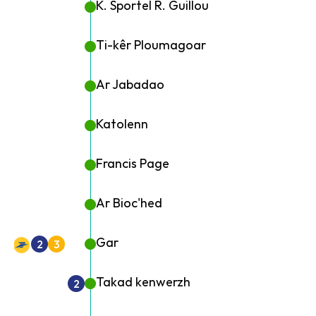
K. Sportel R. Guillou
Ti-kêr Ploumagoar
Ar Jabadao
Katolenn
Francis Page
Ar Bioc'hed
Gar
2
3
Takad kenwerzh
2