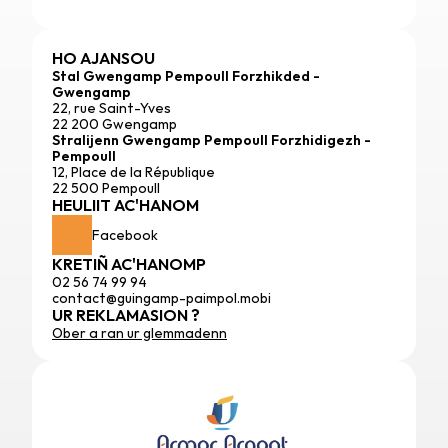
HO AJANSOU
Stal Gwengamp Pempoull Forzhikded - 
Gwengamp
22, rue Saint-Yves
22 200 Gwengamp
Stralijenn Gwengamp Pempoull Forzhidigezh - 
Pempoull
12, Place de la République
22 500 Pempoull
HEULIIT AC'HANOM
Facebook
KRETIÑ AC'HANOMP
02 56 74 99 94
contact@guingamp-paimpol.mobi
UR REKLAMASION ?
Ober a ran ur glemmadenn