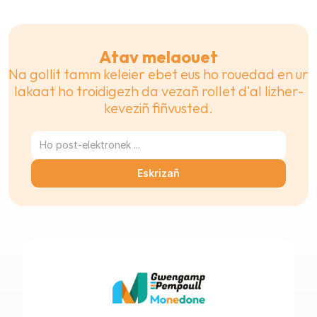
Atav melaouet
Na gollit tamm keleier ebet eus ho rouedad en ur 
lakaat ho troidigezh da vezañ rollet d'al lizher-
keveziñ fiñvusted.
Eskrizañ