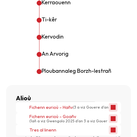
Kerraouenn
Ti-kêr
Kervodin
An Arvorig
Ploubannaleg Borzh-lestrañ
Alioù
Fichenn eurioù – Hañv
(3 a viz Gouere d'an 30 a viz Eost)
Fichenn eurioù – Goañv
(1añ a viz Gwengolo 2025 d'an 3 a viz Gouere 2026)
Tres al linenn