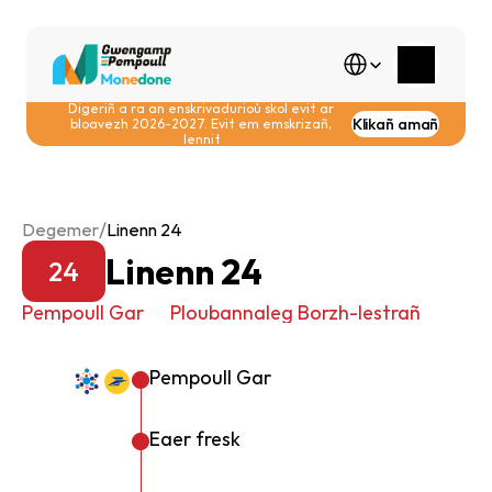
Select Language
Digeriñ a ra an enskrivadurioù skol evit ar 
Klikañ amañ
bloavezh 2026-2027. Evit em emskrizañ, 
lennit
/
Degemer
Linenn 24
Linenn 24
24
Pempoull Gar
Ploubannaleg Borzh-lestrañ
Pempoull Gar
Eaer fresk