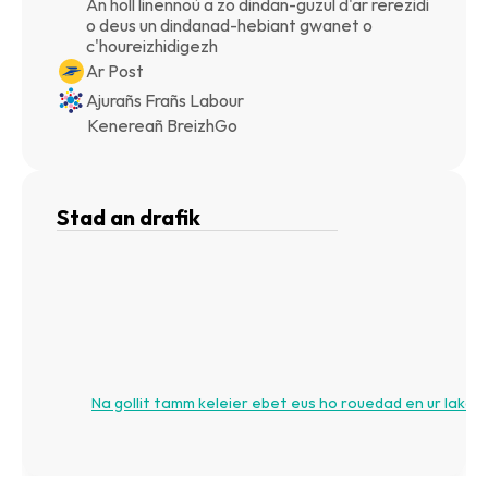
An holl linennoù a zo dindan-guzul d'ar rerezidi 
o deus un dindanad-hebiant gwanet o 
c'houreizhidigezh
Ar Post
Ajurañs Frañs Labour
Kenereañ BreizhGo
Stad an drafik
Na gollit tamm keleier ebet eus ho rouedad en ur lakaat 