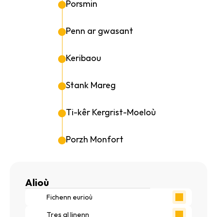
Porsmin
Penn ar gwasant
Keribaou
Stank Mareg
Ti-kêr Kergrist-Moeloù
Porzh Monfort
Alioù
Fichenn eurioù
Tres al linenn