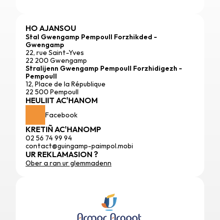
HO AJANSOU
Stal Gwengamp Pempoull Forzhikded - 
Gwengamp
22, rue Saint-Yves
22 200 Gwengamp
Stralijenn Gwengamp Pempoull Forzhidigezh - 
Pempoull
12, Place de la République
22 500 Pempoull
HEULIIT AC'HANOM
Facebook
KRETIÑ AC'HANOMP
02 56 74 99 94
contact@guingamp-paimpol.mobi
UR REKLAMASION ?
Ober a ran ur glemmadenn