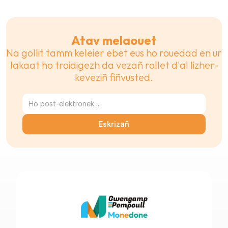
Atav melaouet
Na gollit tamm keleier ebet eus ho rouedad en ur 
lakaat ho troidigezh da vezañ rollet d'al lizher-
keveziñ fiñvusted.
Eskrizañ