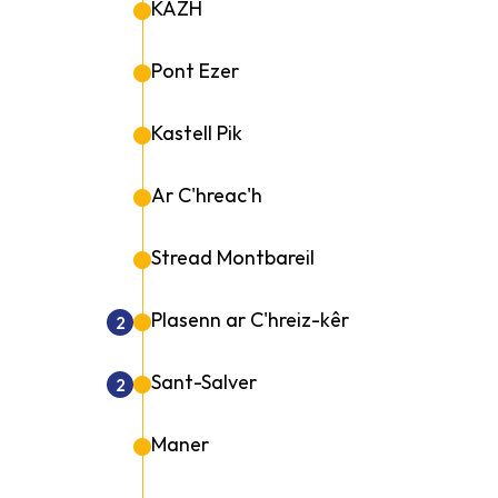
KAZH
Pont Ezer
Kastell Pik
Ar C'hreac'h
Stread Montbareil
Plasenn ar C'hreiz-kêr
2
Sant-Salver
2
Maner