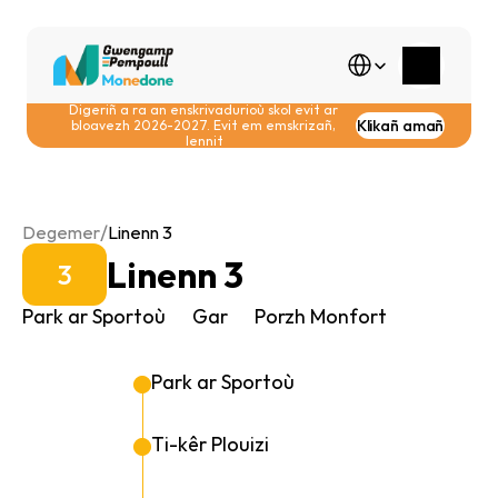
Select Language
Digeriñ a ra an enskrivadurioù skol evit ar 
Klikañ amañ
bloavezh 2026-2027. Evit em emskrizañ, 
lennit
/
Degemer
Linenn 3
Linenn 3
3
Park ar Sportoù
Gar
Porzh Monfort
Park ar Sportoù
Ti-kêr Plouizi