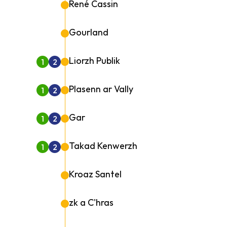
René Cassin
Gourland
Liorzh Publik
1
2
Plasenn ar Vally
1
2
Gar
1
2
Takad Kenwerzh
1
2
Kroaz Santel
zk a C'hras