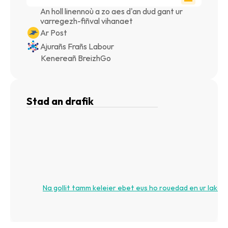
An holl linennoù a zo aes d'an dud gant ur 
varregezh-fiñval vihanaet
Ar Post
Ajurañs Frañs Labour
Kenereañ BreizhGo
Stad an drafik
Na gollit tamm keleier ebet eus ho rouedad en ur lakaat 