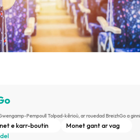
Go
Gwengamp-Pempoull Tolpad-kêrioù, ar rouedad BreizhGo a ginnig
et e karr-boutin
Monet gant ar vag
del