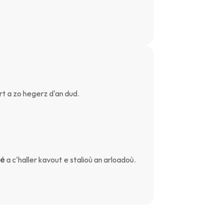
t a zo hegerz d'an dud.
té
 a c'haller kavout e stalioù an arloadoù.