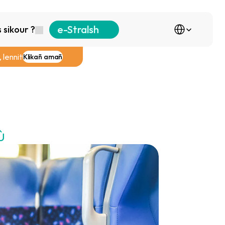
Select Language
e-Stralsh
sikour ?
 lennit
Klikañ amañ
ù