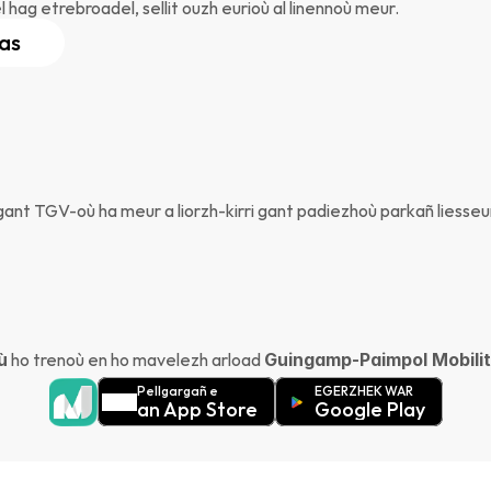
 hag etrebroadel, sellit ouzh eurioù al linennoù meur.
ras
t TGV-où ha meur a liorzh-kirri gant padiezhoù parkañ liesseur
ù
 ho trenoù en ho mavelezh arload 
Guingamp-Paimpol Mobili
Pellgargañ e
EGERZHEK WAR
an App Store
Google Play