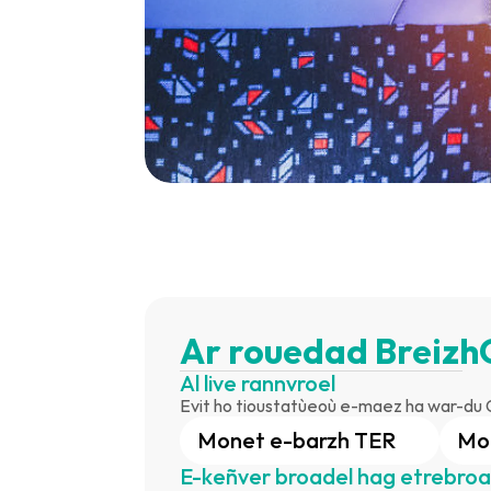
Ar rouedad Breizh
Al live rannvroel
Evit ho tioustatùeoù e-maez ha war-du 
Monet e-barzh TER
Mon
E-keñver broadel hag etrebroa