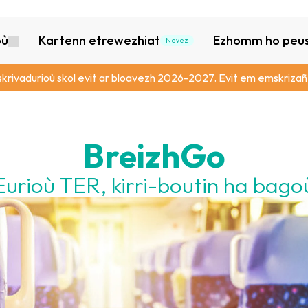
où
Kartenn etrewezhiat
Ezhomm ho peus 
Nevez
skrivadurioù skol evit ar bloavezh 2026-2027. Evit em emskrizañ,
BreizhGo
Eurioù TER, kirri-boutin ha bago