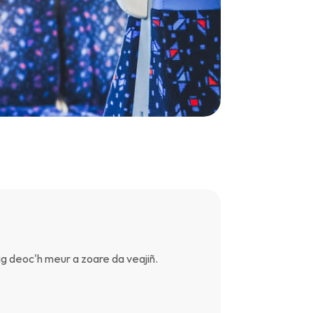
 deoc'h meur a zoare da veajiñ.