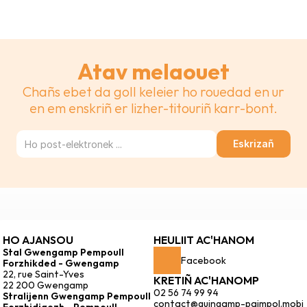
Atav melaouet
Chañs ebet da goll keleier ho rouedad en ur
en em enskriñ er lizher-titouriñ karr-bont.
Eskrizañ
HO AJANSOU
HEULIIT AC'HANOM
Stal Gwengamp Pempoull 
Facebook
Forzhikded - Gwengamp
22, rue Saint-Yves
KRETIÑ AC'HANOMP
22 200 Gwengamp
02 56 74 99 94
Stralijenn Gwengamp Pempoull 
contact@guingamp-paimpol.mobi