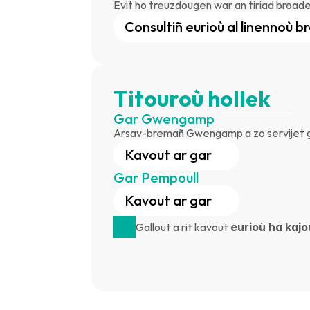
Evit ho treuzdougen war an tiriad broadel
Consultiñ eurioù al linennoù b
Titouroù hollek
Gar Gwengamp
Arsav-bremañ Gwengamp a zo servijet gan
Kavout ar gar
Gar Pempoull
Kavout ar gar
Gallout a rit kavout 
eurioù ha kajo