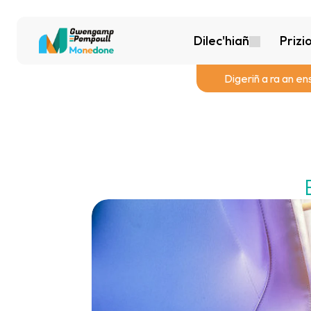
Dilec'hiañ
Prizi
Digeriñ a ra an en