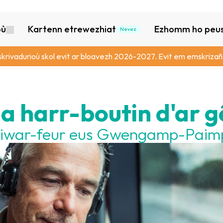
où
Kartenn etrewezhiat
Ezhomm ho peus 
Nevez
skrivadurioù skol evit ar bloavezh 2026-2027. Evit em emskrizañ,
a harr-boutin d'ar g
 diwar-feur eus Gwengamp-Paim