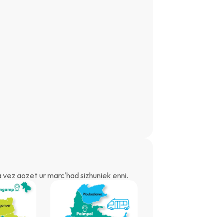
a vez aozet ur marc'had sizhuniek enni.