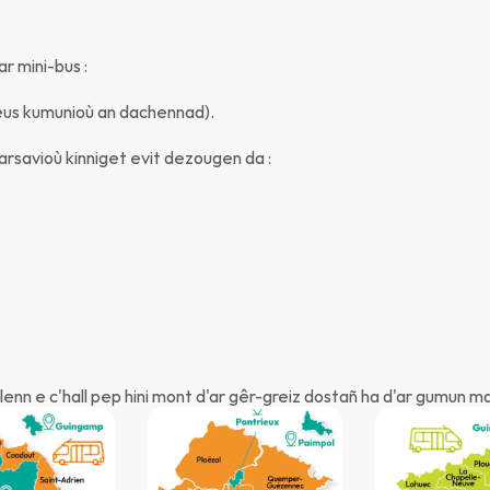
r mini-bus :
 eus kumunioù an dachennad).
arsavioù kinniget evit dezougen da :
lenn e c'hall pep hini mont d'ar gêr-greiz dostañ ha d'ar gumun m