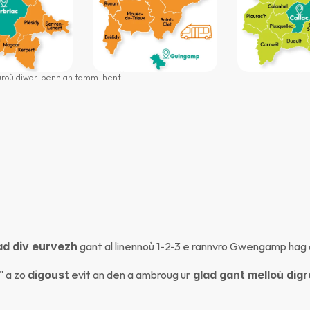
touroù diwar-benn an tamm-hent.
ad div eurvezh
 gant al linennoù 1-2-3 e rannvro Gwengamp hag a
 a zo 
digoust
 evit an den a ambroug ur
 glad gant melloù dig