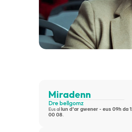
Miradenn
Dre bellgomz
Eus al 
lun d'ar gwener - eus 09h da 
00 08
.