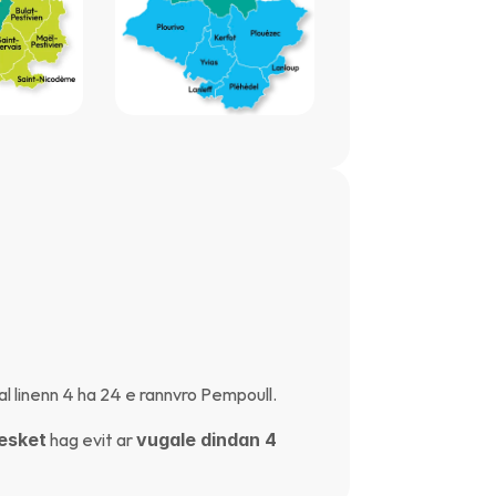
l linenn 4 ha 24 e rannvro Pempoull.
resket
 hag evit ar 
vugale dindan 4 