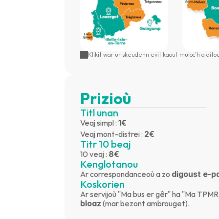
Klikit war ur skeudenn evit kaout muioc'h a di
Prizioù
Titl unan
Veaj simpl : 
1€
Veaj mont-distrei : 
2€
Titr 10 beaj
10 veaj : 
8€
Kenglotanou
Ar correspondanceoù a zo 
digoust e-p
Koskorien
Ar servijoù "Ma bus er gêr" ha "Ma TPMR"
bloaz
 (mar bezont ambrouget).