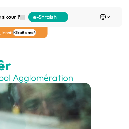
Select Language
e-Stralsh
sikour ?
 lennit
Klikañ amañ
êr
pol Agglomération