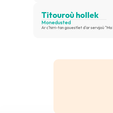
Titouroù hollek
Monedusted
Ar c'hirri-tan gouestlet d'ar servijoù "