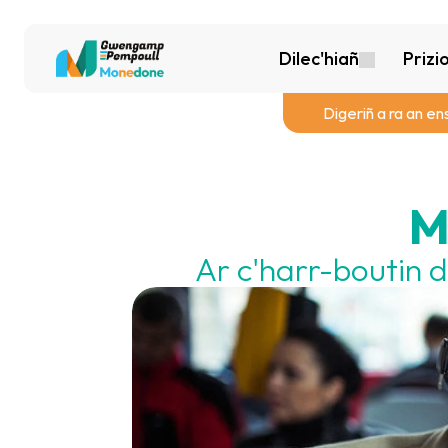
Dilec'hiañ
Prizi
Digeriñ a ra an en
M
Ar c'harr-boutin