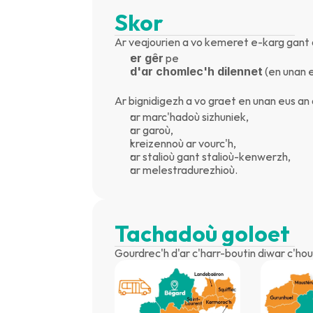
Skor
Ar veajourien a vo kemeret e-karg gant a
er gêr
 pe
d'ar chomlec'h dilennet
 (en unan
Ar bignidigezh a vo graet en unan eus an 
ar marc'hadoù sizhuniek,
ar garoù,
kreizennoù ar vourc'h,
ar stalioù gant stalioù-kenwerzh,
ar melestradurezhioù.
Tachadoù goloet
Gourdrec'h d'ar c'harr-boutin diwar c'hou