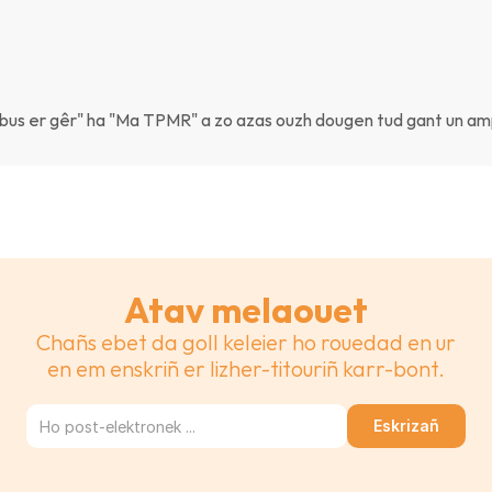
Ma bus er gêr" ha "Ma TPMR" a zo azas ouzh dougen tud gant un a
Atav melaouet
Chañs ebet da goll keleier ho rouedad en ur
en em enskriñ er lizher-titouriñ karr-bont.
Eskrizañ