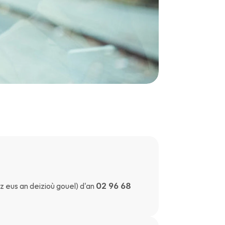
 eus an deizioù gouel) d'an 
02 96 68 