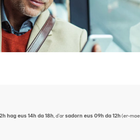
12h hag eus 14h da 18h
, d'ar 
sadorn eus 09h da 12h
 (er-maez