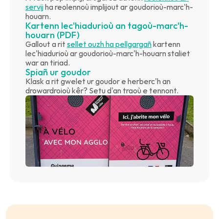
servij
 ha reolennoù implijout ar goudorioù-marc'h-
houarn. 
Kartenn lec'hiadurioù an tagoù-marc'h-
houarn (PDF)
Gallout a rit 
sellet ouzh ha pellgargañ
 kartenn 
lec'hiadurioù ar goudorioù-marc'h-houarn staliet 
war an tiriad.
Spiañ ur goudor
Klask a rit gwelet ur goudor e herberc'h an 
drowardroioù kêr? Setu d'an traoù e tennont.