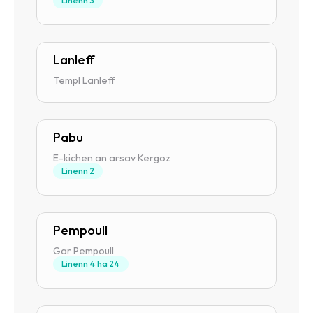
Linenn 3
Lanleff
Templ Lanleff
Pabu
E-kichen an arsav Kergoz
Linenn 2
Pempoull
Gar Pempoull
Linenn 4 ha 24