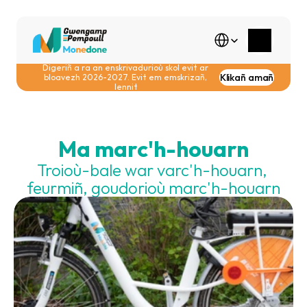
Select Language
Digeriñ a ra an enskrivadurioù skol evit ar 
Klikañ amañ
bloavezh 2026-2027. Evit em emskrizañ, 
lennit
Ma marc'h-houarn
Troioù-bale war varc'h-houarn, 
feurmiñ, goudorioù marc'h-houarn