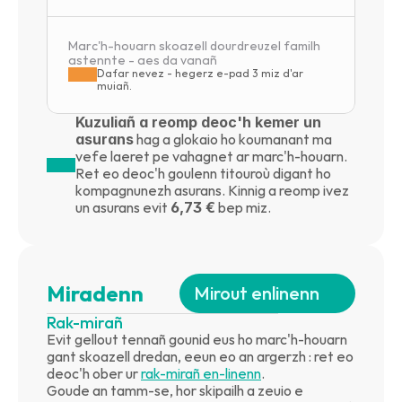
Marc'h-houarn skoazell dourdreuzel familh 
astennte - aes da vanañ
Dafar nevez - hegerz e-pad 3 miz d'ar 
muiañ.
Kuzuliañ a reomp deoc'h kemer un 
asurans
 hag a glokaio ho koumanant ma 
vefe laeret pe vahagnet ar marc'h-houarn. 
Ret eo deoc'h goulenn titouroù digant ho 
kompagnunezh asurans. Kinnig a reomp ivez 
un asurans evit 
6,73 €
 bep miz.
Miradenn
Mirout enlinenn
Rak-mirañ
Evit gellout tennañ gounid eus ho marc'h-houarn 
gant skoazell dredan, eeun eo an argerzh : ret eo 
deoc'h ober ur 
rak-mirañ en-linenn
.
Goude an tamm-se, hor skipailh a zeuio e 