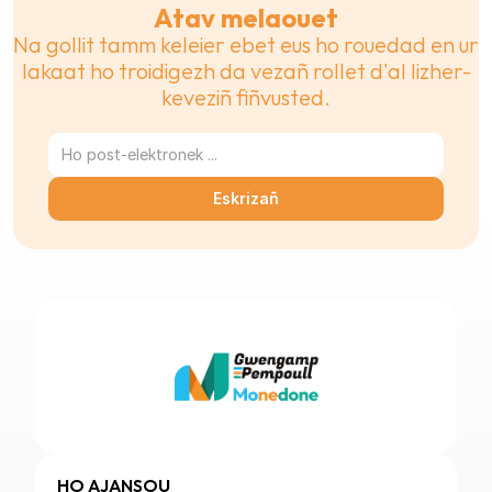
Atav melaouet
Na gollit tamm keleier ebet eus ho rouedad en ur 
lakaat ho troidigezh da vezañ rollet d'al lizher-
keveziñ fiñvusted.
Eskrizañ
HO AJANSOU