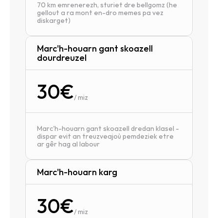
70 km emrenerezh, sturiet dre bellgomz (he 
gellout a ra mont en-dro memes pa vez 
diskarget)
Marc'h-houarn gant skoazell 
dourdreuzel
30€
/ miz
Marc'h-houarn gant skoazell dredan klasel - 
dispar evit an treuzveajoù pemdeziek etre 
ar gêr hag al labour
Marc'h-houarn karg
30€
/ miz