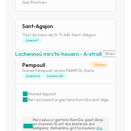
Gar Pontrev
Sant-Agajon
Tost da harz-lec'h Ti-kêr Sant-Hegon
Linenn 1
Lochennoù mirc'hi-houarn - A-stroll
55 lec'hiadur r
Pempoull
19 plas
Garek Pempoull, arsav PAIMPOL Gare
Linenn 4
Linenn 24
Moned digoust
Ret eo kaout ur gartenn KorriGo evit digeriñ ar goud
Ma'z peus ur gartenn KorriGo, gasit dimp 
an niverenn 10 sifr dre bostel pe dre 
bellgomz. Heñveldra, grit ho koulenn 
dre 