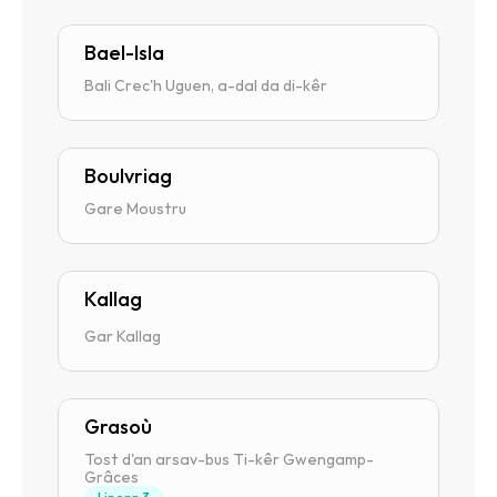
Bael-Isla
Bali Crec'h Uguen, a-dal da di-kêr
Boulvriag
Gare Moustru
Kallag
Gar Kallag
Grasoù
Tost d'an arsav-bus Ti-kêr Gwengamp-
Grâces