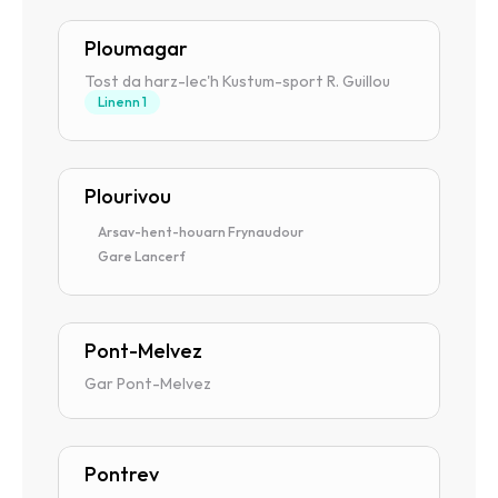
Ploumagar
Tost da harz-lec'h Kustum-sport R. Guillou
Linenn 1
Plourivou
Arsav-hent-houarn Frynaudour
Gare Lancerf
Pont-Melvez
Gar Pont-Melvez
Pontrev