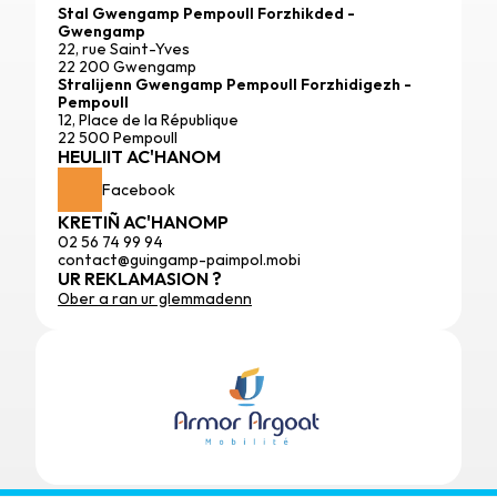
Stal Gwengamp Pempoull Forzhikded - 
Gwengamp
22, rue Saint-Yves
22 200 Gwengamp
Stralijenn Gwengamp Pempoull Forzhidigezh - 
Pempoull
12, Place de la République
22 500 Pempoull
HEULIIT AC'HANOM
Facebook
KRETIÑ AC'HANOMP
02 56 74 99 94
contact@guingamp-paimpol.mobi
UR REKLAMASION ?
Ober a ran ur glemmadenn