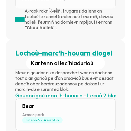
A-raok rakr रिजर्वiñ, trugarez da lenn an 
teulioù lezennel (reolennoù feurmiñ, divizoù 
hollek feurmiñ ha dornlevr implijout) er rann 
“Alioù hollek”
.
Lochoù-marc'h-houarn diogel
Kartenn al lec'hiadurioù
Meur a goudor a zo dasparzhet war an dachenn 
tost d'an garioù pe d'an arsavioù bus evit aesaat 
deoc'h ober kerdreuzadennoù pe dakaat ur 
marc'h-du e surentez klok.
Goudorigoù marc'h-houarn - Lecoù 2 blas
19 lec
Bear
Armoripark
Linenn 6 - BreizhGo