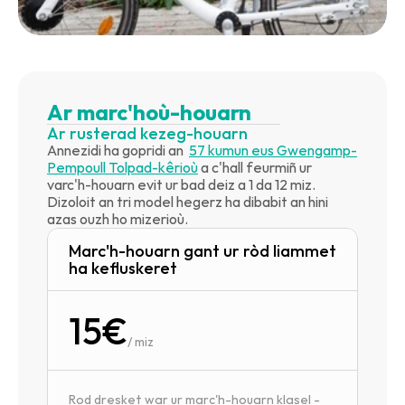
Ar marc'hoù-houarn
Ar rusterad kezeg-houarn
Annezidi ha gopridi an  
57 kumun eus Gwengamp-
Pempoull Tolpad-kêrioù
 a c'hall feurmiñ ur 
varc'h-houarn evit ur bad deiz a 1 da 12 miz.
Dizoloit an tri model hegerz ha dibabit an hini 
azas ouzh ho mizerioù.
Marc'h-houarn gant ur ròd liammet 
ha kefluskeret
15€
/ miz
Rod dresket war ur marc'h-houarn klasel - 