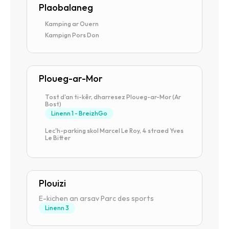
Plaobalaneg
Kamping ar Ouern
Kampign Pors Don
Ploueg-ar-Mor
Tost d'an ti-kêr, dharresez Ploueg-ar-Mor (Ar 
Bost)
Linenn 1 - BreizhGo
Lec'h-parking skol Marcel Le Roy, 4 straed Yves 
Le Bitter
Plouizi
E-kichen an arsav Parc des sports
Linenn 3