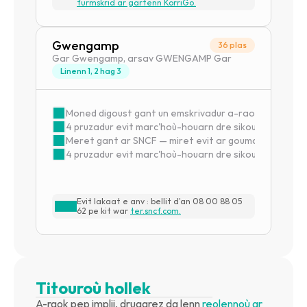
furmskrid ar gartenn KorriGo.
Gwengamp
36 plas
Gar Gwengamp, arsav GWENGAMP Gar
Linenn 1, 2 hag 3
Moned digoust gant un emskrivadur a-raok
4 pruzadur evit marc'hoù-houarn dre sikour tredan
Meret gant ar SNCF — miret evit ar goumananterien
4 pruzadur evit marc'hoù-houarn dre sikour tredan
Evit lakaat e anv : bellit d'an 08 00 88 05 
62 pe kit war 
ter.sncf.com.
Titouroù hollek
A-raok pep implij, drugarez da lenn 
reolennoù ar 