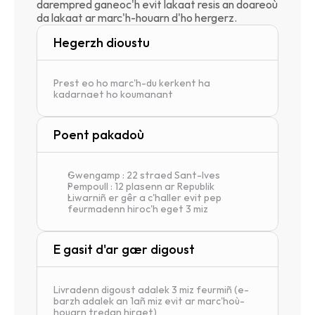
darempred ganeoc'h evit lakaat resis an doareoù 
da lakaat ar marc'h-houarn d'ho hergerz.
Hegerzh dioustu
Prest eo ho marc'h-du kerkent ha 
kadarnaet ho koumanant
Poent pakadoù
Gwengamp : 22 straed Sant-Ives
Pempoull : 12 plasenn ar Republik
Liwarniñ er gêr a c'haller evit pep 
feurmadenn hiroc'h eget 3 miz
E gasit d'ar gær digoust
Livradenn digoust adalek 3 miz feurmiñ (e-
barzh adalek an 1añ miz evit ar marc'hoù-
houarn tredan hiraet)