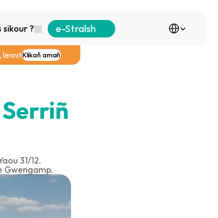
Select Language
e-Stralsh
sikour ?
 lennit
Klikañ amañ
Serriñ 
aou 31/12. 
h e Gwengamp.