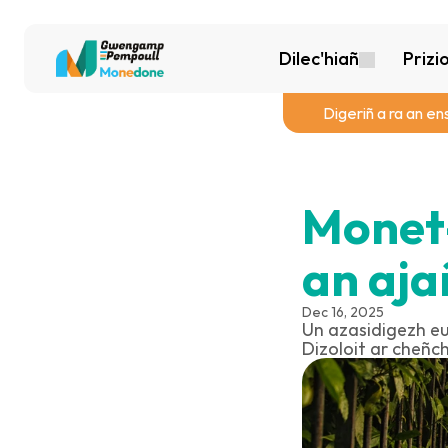
Dilec'hiañ
Prizi
Digeriñ a ra an en
Monet-
an aja
Dec 16, 2025
Un azasidigezh eus
Dizoloit ar cheñc