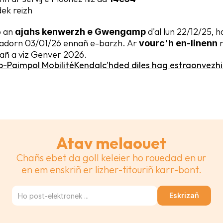
edek reizh
 an 
 d'al lun 22/12/25, 
ajahs kenwerzh e Gwengamp
 sadorn 03/01/26 ennañ e-barzh. Ar 
 
vourc'h en-linenn
1añ a viz Genver 2026.
p-Paimpol Mobilité
Kendalc'hded diles hag estraonvezhi
Atav melaouet
Chañs ebet da goll keleier ho rouedad en ur
en em enskriñ er lizher-titouriñ karr-bont.
Eskrizañ