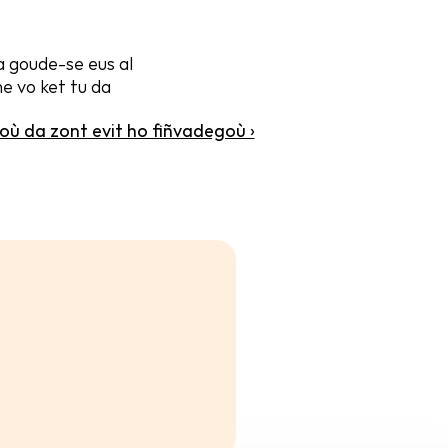
ha goude-se eus al 
ne vo ket tu da 
où da zont evit ho fiñvadegoù ›