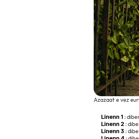
Azazaat e vez euri
 : dibe
Linenn 1
 : dib
Linenn 2
 : dib
Linenn 3
 : dib
Linenn 4