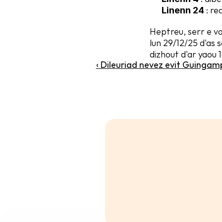
 : r
Linenn 24
Heptreu, serr e vo
lun 29/12/25 d'as
dizhout d'ar yaou 
‹ Dileuriad nevez evit Guingam