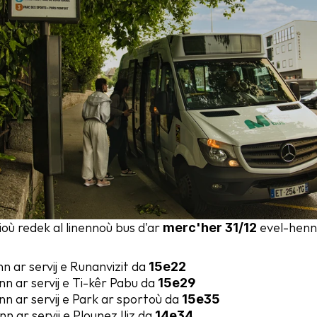
où redek al linennoù bus d'ar 
 evel-henn
merc'her 31/12
nn ar servij e Runanvizit da 
15e22
enn ar servij e Ti-kêr Pabu da 
15e29
enn ar servij e Park ar sportoù da 
15e35
enn ar servij e Plounez Iliz da 
14e34