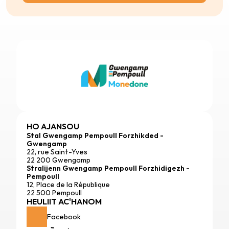
HO AJANSOU
Stal Gwengamp Pempoull Forzhikded - 
Gwengamp
22, rue Saint-Yves
22 200 Gwengamp
Stralijenn Gwengamp Pempoull Forzhidigezh - 
Pempoull
12, Place de la République
22 500 Pempoull
HEULIIT AC'HANOM
Facebook