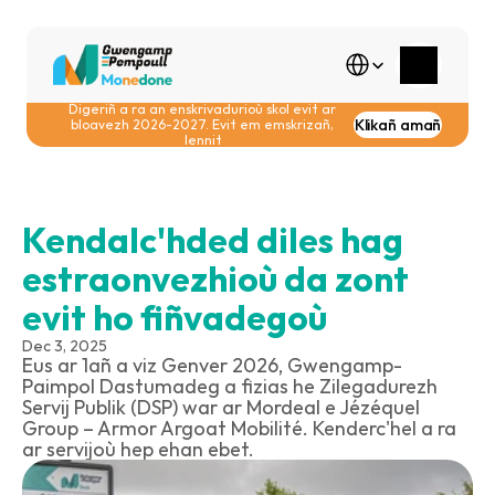
Select Language
Digeriñ a ra an enskrivadurioù skol evit ar 
Klikañ amañ
bloavezh 2026-2027. Evit em emskrizañ, 
lennit
Kendalc'hded diles hag 
estraonvezhioù da zont 
evit ho fiñvadegoù
Dec 3, 2025
Eus ar 1añ a viz Genver 2026, Gwengamp-
Paimpol Dastumadeg a fizias he Zilegadurezh 
Servij Publik (DSP) war ar Mordeal e Jézéquel 
Group – Armor Argoat Mobilité. Kenderc'hel a ra 
ar servijoù hep ehan ebet.