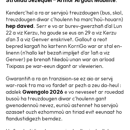
.
Strollad Jézéquel – Armor Argoat Mobilité
Kenderc'hel a ra ar servijoù treuzdougen (bus, skol, 
treuzdougen diwar c'houlenn ha marc'hoù-houarn) 
. Serr e vo ar burev-gwerzhañ d'al Lun 
hep daved
22 a viz Kerzu, ha goude se eus an 29 a viz Kerzu 
d'an 3 a viz Genver enskrivet. Gallout a reot 
bepred kargañ ho kartenn KorriGo war ar stal en-
linenn (n'hallo ket bezañ implijet d'ar 1añ a viz 
Genver) pe brenañ tikedoù unan war an arload 
Tixipass pe war-eeun digant ar vlewierien.
Gwarantiñ a ra an tranzision-se ez aio ar servij 
war-raok tra ma vo fardet ar pezh a zeu da-heul : 
adalek 
 e vo neveseet ar rouedad 
Gwengolo 2026
busoù ha treuzdougen diwar c'houlenn gant 
gwenodennoù nevez, eurioù astennet ha servijoù 
azasaet ouzh ezhommoù an tiriad evit eeunaat ho 
fiandustidigezh bemdez.