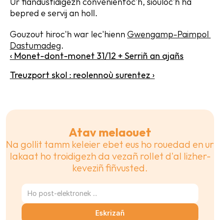
Ur fiandustidigezh convenientoc'h, siouloc'h ha 
bepred e servij an holl.
Gouzout hiroc'h war lec'hienn 
Gwengamp-Paimpol 
Dastumadeg
.
‹ Monet-dont-monet 31/12 + Serriñ an ajañs
Treuzport skol : reolennoù surentez ›
Atav melaouet
Na gollit tamm keleier ebet eus ho rouedad en ur 
lakaat ho troidigezh da vezañ rollet d'al lizher-
keveziñ fiñvusted.
Eskrizañ