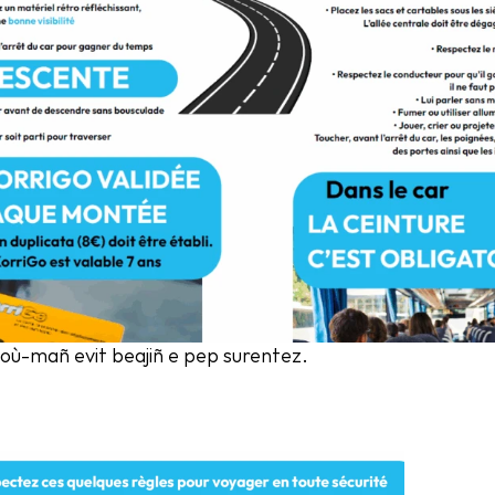
noù-mañ evit beajiñ e pep surentez.