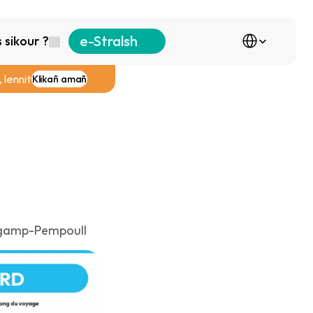
Select Language
e-Stralsh
sikour ?
 lennit
Klikañ amañ
ngamp-Pempoull 