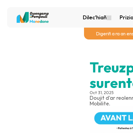
Dilec'hiañ
Prizi
Digeriñ a ra an en
Treuzp
surent
Oct 31, 2025
Doujit d'ar reole
Mobilite.