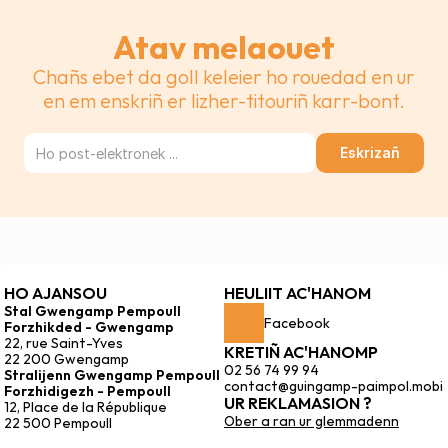
Atav melaouet
Chañs ebet da goll keleier ho rouedad en ur
en em enskriñ er lizher-titouriñ karr-bont.
Eskrizañ
HO AJANSOU
HEULIIT AC'HANOM
Stal Gwengamp Pempoull 
Facebook
Forzhikded - Gwengamp
22, rue Saint-Yves
KRETIÑ AC'HANOMP
22 200 Gwengamp
02 56 74 99 94
Stralijenn Gwengamp Pempoull 
contact@guingamp-paimpol.mobi
Forzhidigezh - Pempoull
UR REKLAMASION ?
12, Place de la République
Ober a ran ur glemmadenn
22 500 Pempoull