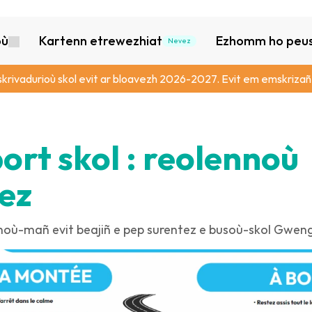
où
Kartenn etrewezhiat
Ezhomm ho peus 
Nevez
skrivadurioù skol evit ar bloavezh 2026-2027. Evit em emskrizañ,
ort skol : reolennoù 
ez
nnoù-mañ evit beajiñ e pep surentez e busoù-skol Gwe