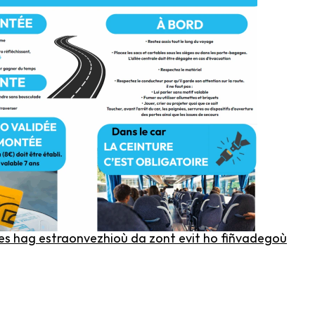
les hag estraonvezhioù da zont evit ho fiñvadegoù